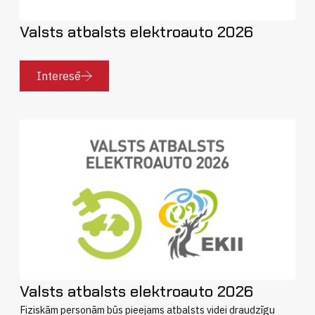
Valsts atbalsts elektroauto 2026
Cena
Interesē
līdz
Nobraukums (km)
līdz
Valsts atbalsts elektroauto 2026
Atiestatīt izvēlēto
Fiziskām personām būs pieejams atbalsts videi draudzīgu