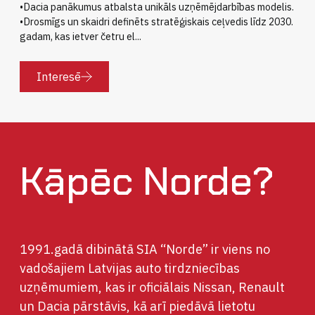
•Dacia panākumus atbalsta unikāls uzņēmējdarbības modelis.
•Drosmīgs un skaidri definēts stratēģiskais ceļvedis līdz 2030.
gadam, kas ietver četru el...
Interesē
Kāpēc Norde?
1991.gadā dibinātā SIA “Norde” ir viens no
vadošajiem Latvijas auto tirdzniecības
uzņēmumiem, kas ir oficiālais Nissan, Renault
un Dacia pārstāvis, kā arī piedāvā lietotu