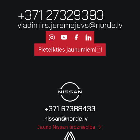
+371 27329393
vladimirs.jeremejevs@norde.lv
Pieteikties jaunumiem
+371 67388433
nissan@norde.lv
Jauno Nissan tirdzniecība