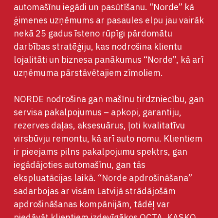
automašīnu iegādi un pasūtīšanu. “Norde” kā
ģimenes uzņēmums ar pasaules elpu jau vairāk
nekā 25 gadus īsteno rūpīgi pārdomātu
darbības stratēģiju, kas nodrošina klientu
lojalitāti un biznesa panākumus “Norde”, kā arī
uzņēmuma pārstāvētajiem zīmoliem.
NORDE nodrošina gan mašīnu tirdzniecību, gan
servisa pakalpojumus – apkopi, garantiju,
rezerves daļas, aksesuārus, ļoti kvalitatīvu
virsbūvju remontu, kā arī auto nomu. Klientiem
ir pieejams pilns pakalpojumu spektrs, gan
iegādājoties automašīnu, gan tās
ekspluatācijas laikā. “Norde apdrošināšana”
sadarbojas ar visām Latvijā strādājošām
apdrošināšanas kompānijām, tādēļ var
piedāvāt klientiem izdevīgākos OCTA, KASKO,